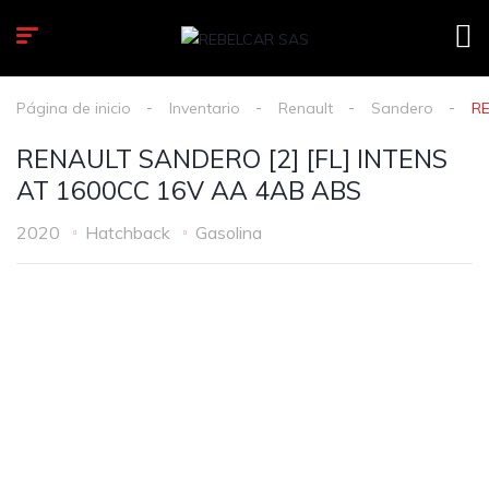
Página de inicio
Inventario
Renault
Sandero
RE
RENAULT SANDERO [2] [FL] INTENS
AT 1600CC 16V AA 4AB ABS
2020
Hatchback
Gasolina