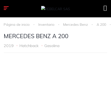
Página de inicio
Inventario
Mercedes Benz
A 200
MERCEDES BENZ A 200
2019
Hatchback
Gasolina