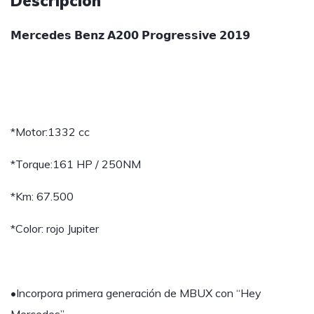
Descripción
𝗠𝗲𝗿𝗰𝗲𝗱𝗲𝘀 𝗕𝗲𝗻𝘇 𝗔𝟮𝟬𝟬 𝗣𝗿𝗼𝗴𝗿𝗲𝘀𝘀𝗶𝘃𝗲 𝟮𝟬𝟭𝟵
*Motor:1332 cc
*Torque:161 HP / 250NM
*Km: 67.500
*Color: rojo Jupiter
•Incorpora primera generación de MBUX con “Hey