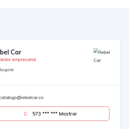
bel Car
dedor empresarial
Bogotá
catalogo@rebelcar.co
573 *** *** Mostrar