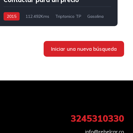
2015
112.492Kms
Triptonico TP
Gasolina
4x4 AWD/4WD
4
Iniciar una nueva búsqueda
3245310330
info@rebelcar.co