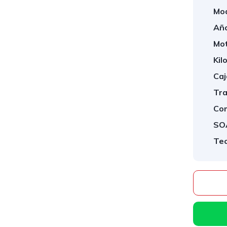
Mod
Año
Mot
Kil
Caj
Tra
Com
SO
Te