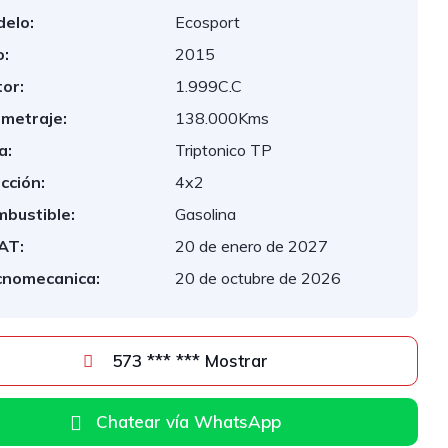
elo:
Ecosport
:
2015
or:
1.999C.C
ometraje:
138.000Kms
a:
Triptonico TP
cción:
4x2
bustible:
Gasolina
AT:
20 de enero de 2027
cnomecanica:
20 de octubre de 2026
573 *** *** Mostrar
Chatear vía WhatsApp