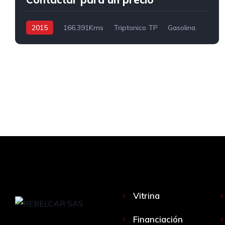
2015
166.391Kms
Triptonico TP
Gasolina
4x2
Vitrina
Financiación