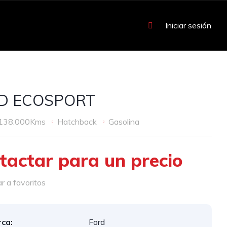
Iniciar sesión
D ECOSPORT
138.000Kms
Hatchback
Gasolina
tactar para un precio
 a favoritos
ca:
Ford