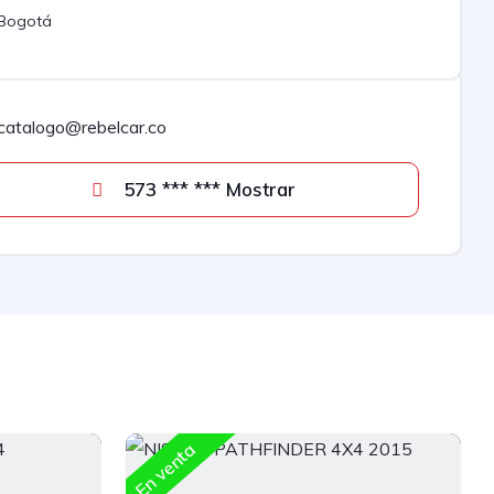
Bogotá
catalogo@rebelcar.co
573 *** *** Mostrar
En venta