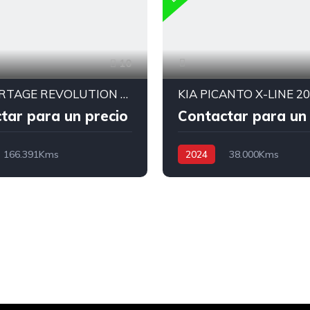
10
KIA SPORTAGE REVOLUTION 2015
KIA PICANTO X-LINE 2
tar para un precio
Contactar para un 
166.391Kms
2024
38.000Kms
 TP
Gasolina
4x2
Automatica AT
Gasolina