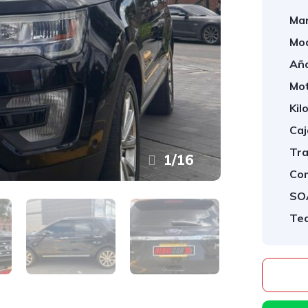
Mar
Mod
Año
Mot
Kil
Caj
Tra
1
/
16
Com
SO
Te