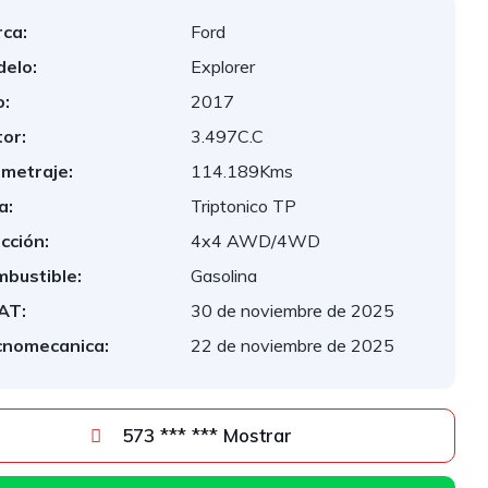
ca:
Ford
elo:
Explorer
:
2017
or:
3.497C.C
ometraje:
114.189Kms
a:
Triptonico TP
cción:
4x4 AWD/4WD
bustible:
Gasolina
AT:
30 de noviembre de 2025
cnomecanica:
22 de noviembre de 2025
573 *** *** Mostrar