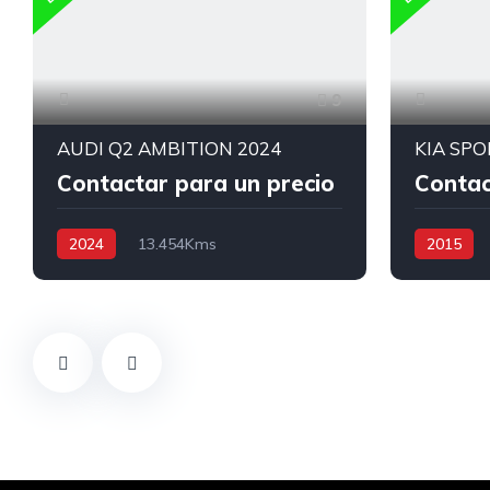
9
AUDI Q2 AMBITION 2024
Contactar para un precio
Contac
2024
13.454Kms
2015
Triptonico TP
Gasolina
4x2
Triptonico