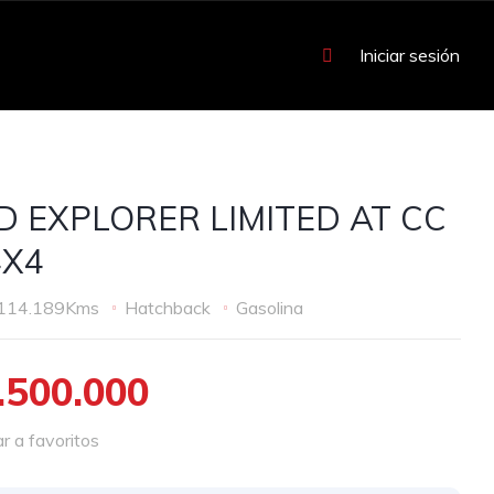
Iniciar sesión
D EXPLORER LIMITED AT CC
4X4
114.189Kms
Hatchback
Gasolina
.500.000
 a favoritos