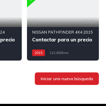
9
10
024
NISSAN PATHFINDER 4X4 2015
precio
Contactar para un precio
2015
112.492Kms
4x2
Triptonico TP
Gasolina
4x4 AWD/4WD
Iniciar una nueva búsqueda