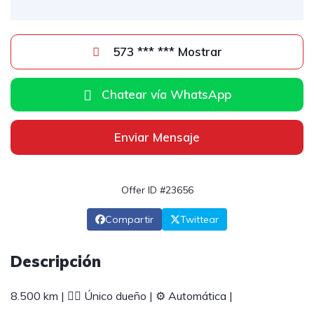
573 *** *** Mostrar
Chatear vía WhatsApp
Enviar Mensaje
Offer ID #23656
Compartir
Twittear
Descripción
8.500 km | 🧍‍♂️ Único dueño | ⚙️ Automática |