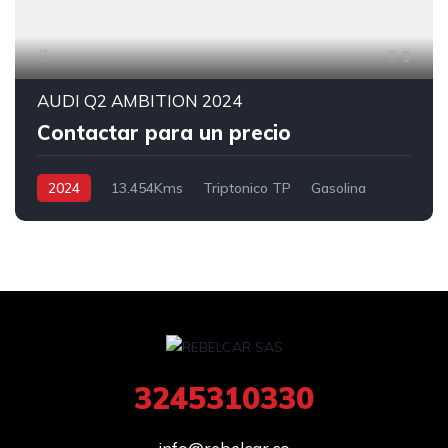
9
AUDI Q2 AMBITION 2024
Contactar para un precio
2024
13.454Kms
Triptonico TP
Gasolina
4x2
3245310330