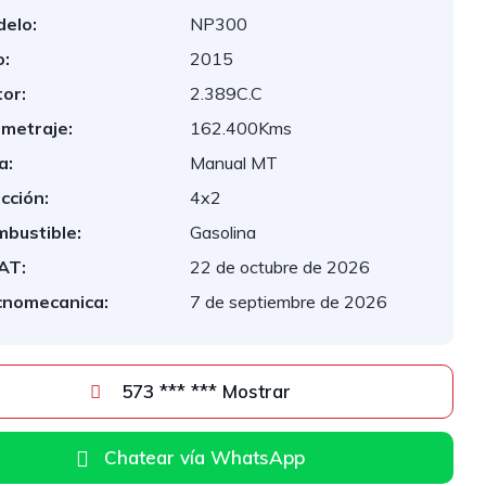
elo:
NP300
:
2015
or:
2.389C.C
ometraje:
162.400Kms
a:
Manual MT
cción:
4x2
bustible:
Gasolina
AT:
22 de octubre de 2026
cnomecanica:
7 de septiembre de 2026
573 *** *** Mostrar
Chatear vía WhatsApp