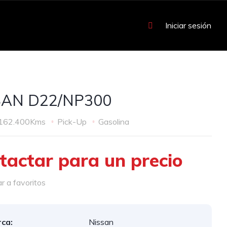
Iniciar sesión
SAN D22/NP300
162.400Kms
Pick-Up
Gasolina
tactar para un precio
 a favoritos
ca:
Nissan