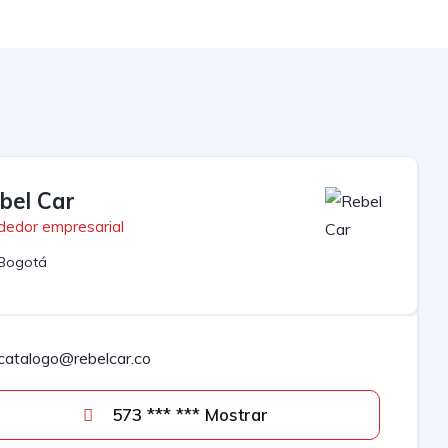
bel Car
dedor empresarial
Bogotá
catalogo@rebelcar.co
573 *** *** Mostrar