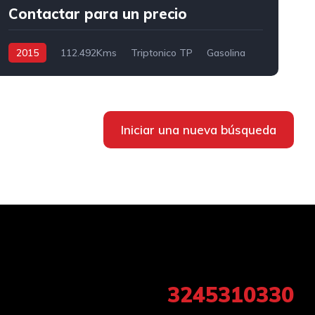
Contactar para un precio
2015
112.492Kms
Triptonico TP
Gasolina
4x4 AWD/4WD
4
Iniciar una nueva búsqueda
3245310330