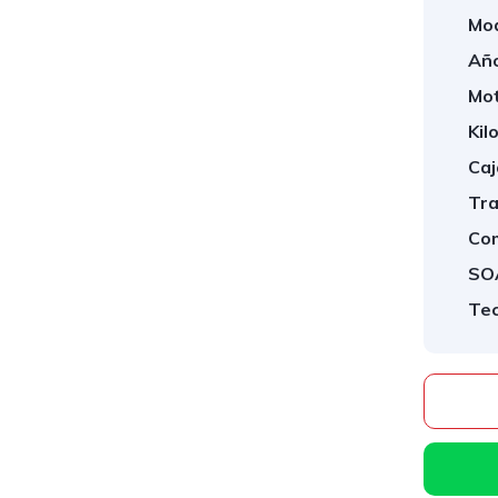
Mod
Año
Mot
Kil
Caj
Tra
Com
SO
Te