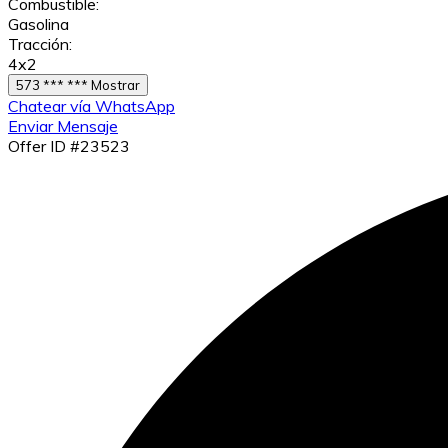
Combustible:
Gasolina
Tracción:
4x2
573 *** *** Mostrar
Chatear vía WhatsApp
Enviar Mensaje
Offer ID #23523