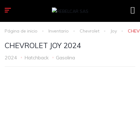
Página de inicio
Inventario
Chevrolet
Joy
CHEV
CHEVROLET JOY 2024
2024
Hatchback
Gasolina