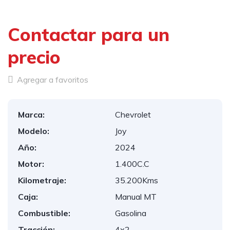
Contactar para un
precio
Agregar a favoritos
Marca:
Chevrolet
Modelo:
Joy
Año:
2024
Motor:
1.400C.C
Kilometraje:
35.200Kms
Caja:
Manual MT
Combustible:
Gasolina
Tracción:
4x2