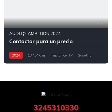
9
AUDI Q2 AMBITION 2024
Contactar para un precio
2024
13.454Kms
Triptonico TP
Gasolina
4x2
3245310330