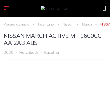
Página de inicio
Inventario
Nissan
March
NISS
NISSAN MARCH ACTIVE MT 1600CC
AA 2AB ABS
2020
Hatchback
Gasolina