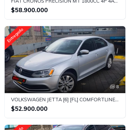
FIAT CRONOS PRECISION MT 1800CC 4P 4AB AA ABS
$58.900.000
Entregado
8
VOLKSWAGEN JETTA [6] [FL] COMFORTLINE TP 2000CC 4AB ABS
$52.900.000