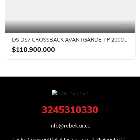
6
DS DS7 CROSSBACK AVANTGARDE TP 2000CC TD TC CT
$110.900.000
3245310330
info@rebelcar.co
Centro Comercial Outlet factory Local 1-25 Bogotá D.C.