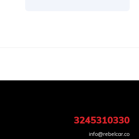
3245310330
info@rebelcar.co