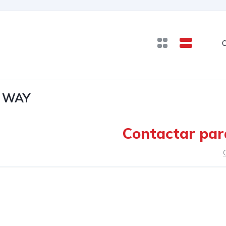
O
O WAY
Contactar par